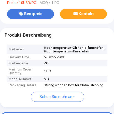
Preis：10USD/PC
MOQ：1 PC
Bestpreis
Kontakt
Produkt-Beschreibung
,
Hochtemperatur-Zirkonialfaseröfen
Markieren
Hochtemperatur-Faserofen
Delivery Time
5-8 work days
Markenname
ZG
Minimum Order
1 PC
Quantity
Model Number
MS
Packaging Details
Strong wooden box for Global shipping
Sehen Sie mehr an