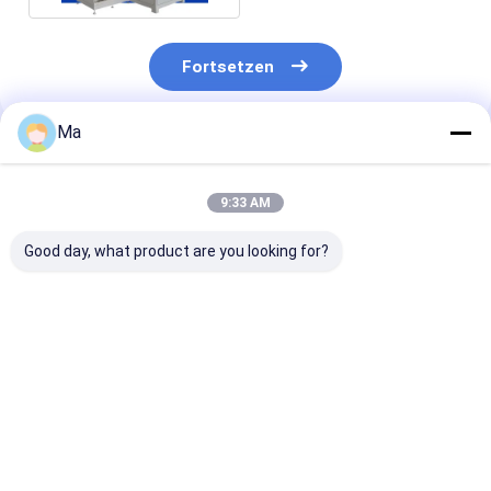
Fortsetzen
Ma
Empfohlene Produkte
9:33 AM
Good day, what product are you looking for?
Großpartikeliges
Wärmetauscherrohre
Drucklose
Aluminiumnitrid-
mit hoher
Sintersilikonc
Füllpulver mit hoher
Wärmeleitfähigkeit
mit hoher
Reinheit (>96% AlN)
und isothermen
Wärmeleitfähi
für anpassbare
Eigenschaften und
und hervorrag
Bestpreis
Bestpreis
Bestprei
Wärmeleitmaterialien
Φ19mm bis Φ38mm
Erosionsbestä
Durchmesser