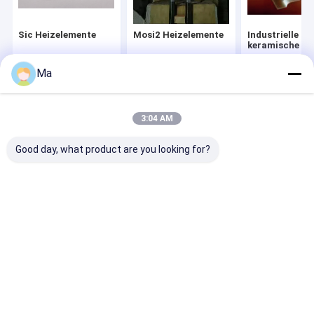
Sic Heizelemente
Mosi2 Heizelemente
Industrielle
keramische Tei
Ma
Startseite
Über uns
Kontakt
Desktop Site
3:04 AM
Sitemap
Privacy Policy
Qualität
Sic Heizelemente
China Fabrik.Copyright © 2026 HENAN
Good day, what product are you looking for?
ZG INDUSTRIAL PRODUCTS CO.,LTD. All Rights Reserved.
Haus
Produkte
Über uns