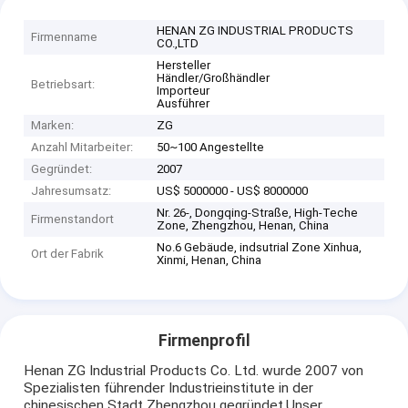
HENAN ZG INDUSTRIAL PRODUCTS
Firmenname
CO.,LTD
Hersteller
Händler/Großhändler
Betriebsart:
Importeur
Ausführer
Marken:
ZG
Anzahl Mitarbeiter:
50~100 Angestellte
Gegründet:
2007
Jahresumsatz:
US$ 5000000 - US$ 8000000
Nr. 26-, Dongqing-Straße, High-Teche
Firmenstandort
Zone, Zhengzhou, Henan, China
No.6 Gebäude, indsutrial Zone Xinhua,
Ort der Fabrik
Xinmi, Henan, China
Firmenprofil
Henan ZG Industrial Products Co. Ltd. wurde 2007 von
Spezialisten führender Industrieinstitute in der
chinesischen Stadt Zhengzhou gegründet.Unser