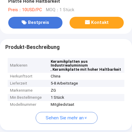
Platte Hohe Haltbarkeit
Preis：10USD/PC
MOQ：1 Stück
Bestpreis
Kontakt
Produkt-Beschreibung
Keramikplatten aus
Markieren
Industriealuminium
,
Keramikplatte mit hoher Haltbarkeit
Herkunftsort
China
Lieferzeit
5-8 Arbeitstage
Markenname
ZG
Min Bestellmenge
1 Stück
Modellnummer
Mitgliedstaat
Sehen Sie mehr an