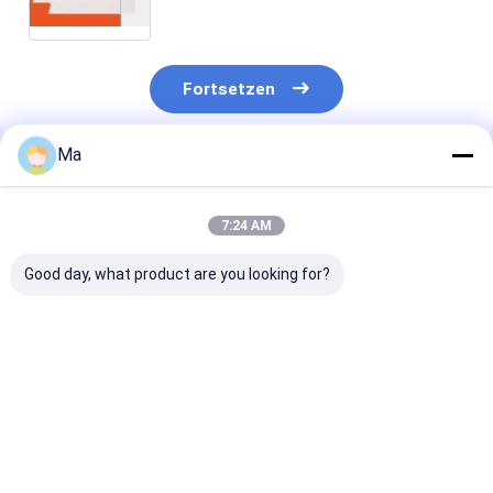
Fortsetzen
Ma
Empfohlene Produkte
7:24 AM
Good day, what product are you looking for?
AlN-Metallisierung
Bauteile für
Präzisionsker
(HTCC)
Aluminiumnitrid
Teile Halbleite
Wafer Handlin
Bestpreis
Bestpreis
Bestprei