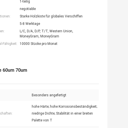
1-teilig
negotiable
tionen:
Starke Holzkiste für globales Verschiffen
5-8 Werktage
en:
L/C, D/A, D/P, T/T, Western Union,
MoneyGram, MoneyGram
-Fähigkeit:
10000 Stücke pro Monat
ze 60um 70um
Besonders angefertigt
hohe Härte; hohe Korrosionsbeständigkeit;
chaften:
niedrige Dichte; Stabilität in einer breiten
Palette von T