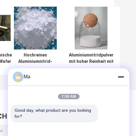
mische
Hochreines
Aluminiumnitridpulver
 Wafer
Aluminiumnitrid-
mit hoher Reinheit mit
rm
Granulationspulver
enger
mit guter Mobilität
Partikelgrößenverteilung
Ma
und chemischer
und anpassbarer
Gleichmäßigkeit
Partikelgröße für
für elektronische
elektronische
7:59 AM
Materialien
Materialien
Good day, what product are you looking 
CHRICHT HINTERLASSEN
for?