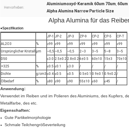
Aluminiumoxyd-Keramik 60um 70um
60um 
,
Hervorheben:
Alpha Alumina Narrow Particle Size
Alpha Alumina für das Reibe
●
Spezifikation
JP-1
JP-2
JP-3
ZP-9
CP-2
CP-5
CP-T
AL2O3
%
≥99
≥99
≥99
≥99
≥99
≥99
≥99
Ursprünglicher Kristall
μm
~0,5
~0,5
~0,5
2~3
3~5
5~8
3~5
D50
≤3.0
2.5±0.2
2.8±0.2
6±0.5
60±10
15±3
70±10
+325
%
≤0.5
≤0.1
≤3.0
/
/
/
/
Dichte
g/cm3
≤0.4
≤0.5
≤0.5
0.5±0.1
0.9±0.1
0.9±0.2
/
Ölbedarf
%
≥80
≥90
≥90
55±10
≤60
≤45
/
Anwendung:
Verwendet im Reiben und im Polieren des Aluminiums, des Kupfers, des
Metallfarbe, des etc.
Eigenschaften:
Gute Partikelmorphologie
Schmale Teilchengrößeverteilung