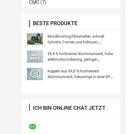
CMC
(7)
BESTE PRODUKTE
Microfinishing-Filmstreifen, schnell
Schnitte, Formen und Polituren,
Abschlusstoleranzende für
Präzisionswerkzeug liefernd
99,8 % hochreines Aluminiumoxid, hohe
elektrische Isolierung, geringer
dielektrischer Verlust, Filamentisolator
PFG, Dual MNT
Kuppeln aus 99,8 % hochreinem
Aluminiumoxid, Fokusringe in einer DPS-
Metallkammer
ICH BIN ONLINE CHAT JETZT