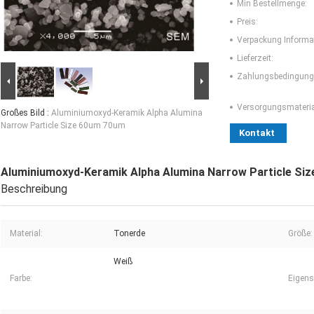
Min Bestellmenge:
Preis:
Verpackung Informa
Lieferzeit:
Zahlungsbedingung
Versorgungsmaterial
Großes Bild :
Aluminiumoxyd-Keramik Alpha Alumina
Narrow Particle Size 60um 70um
Kontakt
Aluminiumoxyd-Keramik Alpha Alumina Narrow Particle Si
Beschreibung
Material:
Tonerde
Größe:
Weiß
Farbe:
Eigens