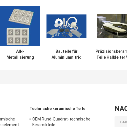
AlN-
Bauteile für
Präzisionskera
Metallisierung
Aluminiumnitrid
Teile Halbleiter
(HTCC)
Handling A
NA
e
Technische keramische Teile
eramische
OEM Rund-Quadrat-technische
rmoelement-
Keramikteile