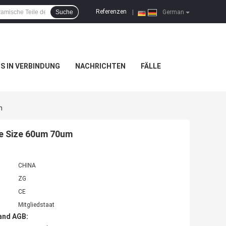
Referenzen
Suche
|
German
NS IN VERBINDUNG
NACHRICHTEN
FÄLLE
m
le Size 60um 70um
CHINA
ZG
CE
Mitgliedstaat
and AGB: