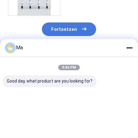
Fortsetzen
Ma
Empfohlene Produkte
9:46 PM
Good day, what product are you looking for?
AlN-Metallisierung
Bauteile für
Präzisionsker
(HTCC)
Aluminiumnitrid
Teile Halbleite
Wafer Handlin
Bestpreis
Bestpreis
Bestprei