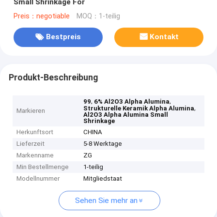
Small Shrinkage For
Preis：negotiable
MOQ：1-teilig
Bestpreis
Kontakt
Produkt-Beschreibung
,
,
99
6% Al2O3 Alpha Alumina
,
Strukturelle Keramik Alpha Alumina
Markieren
Al2O3 Alpha Alumina Small
Shrinkage
Herkunftsort
CHINA
Lieferzeit
5-8 Werktage
Markenname
ZG
Min Bestellmenge
1-teilig
Modellnummer
Mitgliedstaat
Sehen Sie mehr an