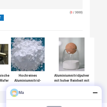
(
0
/ 3000)
mische
Hochreines
Aluminiumnitridpulver
 Wafer
Aluminiumnitrid-
mit hoher Reinheit mit
rm
Granulationspulver
enger
mit guter Mobilität
Partikelgrößenverteilung
Ma
und chemischer
und anpassbarer
Gleichmäßigkeit
Partikelgröße für
für elektronische
elektronische