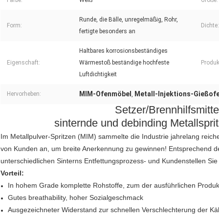
Farbe:
Weiß
Größe:
Runde, die Bälle, unregelmäßig, Rohr,
Form:
Dichte:
fertigte besonders an
Haltbares korrosionsbeständiges
Eigenschaft:
Wärmestoß beständige hochfeste
Produk
Luftdichtigkeit
MIM-Ofenmöbel
Metall-Injektions-Gießo
Hervorheben:
,
Setzer/Brennhilfsmitte
sinternde und debinding Metallsp
Im Metallpulver-Spritzen (MIM) sammelte die Industrie jahrelang reic
von Kunden an, um breite Anerkennung zu gewinnen! Entsprechend d
unterschiedlichen Sinterns Entfettungsprozess- und Kundenstellen Sie 
Vorteil:
In hohem Grade komplette Rohstoffe, zum der ausführlichen Produkt
Gutes breathability, hoher Sozialgeschmack
Ausgezeichneter Widerstand zur schnellen Verschlechterung der Käl