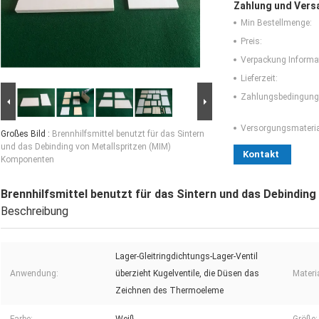
Zahlung und Vers
Min Bestellmenge:
Preis:
Verpackung Informa
Lieferzeit:
Zahlungsbedingung
Versorgungsmaterial
Großes Bild :
Brennhilfsmittel benutzt für das Sintern
und das Debinding von Metallspritzen (MIM)
Kontakt
Komponenten
Brennhilfsmittel benutzt für das Sintern und das Debindin
Beschreibung
Lager-Gleitringdichtungs-Lager-Ventil
Anwendung:
überzieht Kugelventile, die Düsen das
Materia
Zeichnen des Thermoeleme