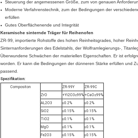
Steuerung der angemessenen Größe, zum von genauen Anforderung
Moderne Verfahrenstechnik, zum der Bedingungen der verschiedenen s
erfüllen
Gutes Oberflächenende und Integrität
Keramische sinternde Träger für Reihenofen
ZR-99,
importierte Rohstoffe des hohen Reinheitsgrades, hoher Reinheit
Sinternanforderungen des Edelstahls, der Wolframlegierungs-, Titanl
Überwundene Schwächen der materiellen Eigenschaften. Er ist erfolg
worden. Er kann die Bedingungen der dünneren Stärke erfüllen und Zus
passend.
Spezifikation:
Compositon
ZR-99Y
ZR-99C
ZrO
+Yi2O3≥99%
+CaO≥99%
AL2O3
≤0.2%
≤0.2%
SiO2
≤0.15%
≤0.15%
TiO2
≤0.1%
≤0.1%
MgO
≤0.1%
≤0.1%
Fe2O3
≤0.15%
≤0.15%