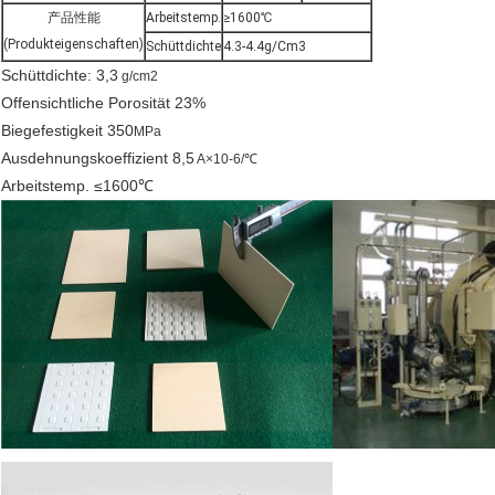
产品性能
Arbeitstemp.
≥1600℃
(Produkteigenschaften)
Schüttdichte
4.3-4.4g/Cm3
Schüttdichte: 3,3
g/cm2
Offensichtliche Porosität
23%
Biegefestigkeit 350
MPa
Ausdehnungskoeffizient
8,5
A×10-6/℃
Arbeitstemp. ≤1600℃