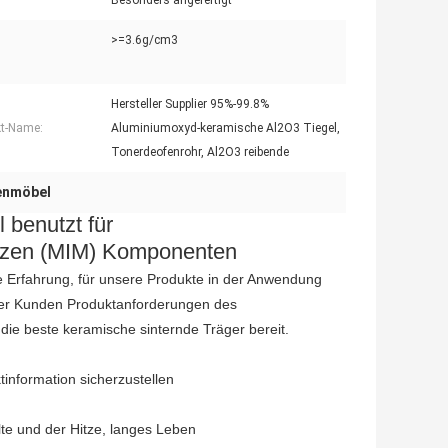
Besonders angefertigt
>=3.6g/cm3
Hersteller Supplier 95%-99.8%
t-Name:
Aluminiumoxyd-keramische Al2O3 Tiegel,
Tonerdeofenrohr, Al2O3 reibende
fenmöbel
l benutzt für
ritzen (MIM) Komponenten
he Erfahrung, für unsere Produkte in der Anwendung
er Kunden Produktanforderungen des
die beste keramische sinternde Träger bereit.
information sicherzustellen
te und der Hitze, langes Leben