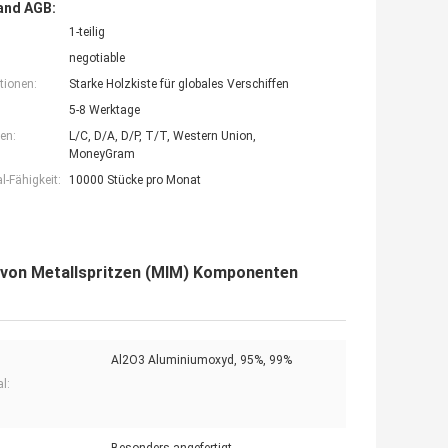
and AGB:
1-teilig
negotiable
tionen:
Starke Holzkiste für globales Verschiffen
5-8 Werktage
en:
L/C, D/A, D/P, T/T, Western Union,
MoneyGram
-Fähigkeit:
10000 Stücke pro Monat
g von Metallspritzen (MIM) Komponenten
Al2O3 Aluminiumoxyd, 95%, 99%
l: