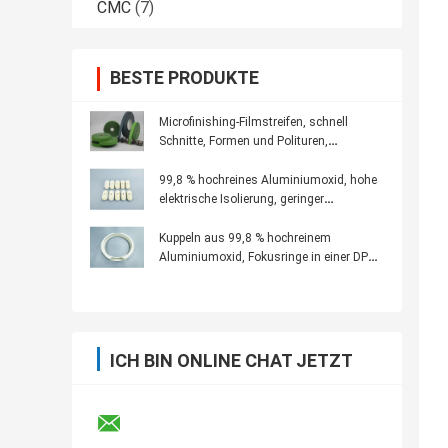
CMC
(7)
BESTE PRODUKTE
Microfinishing-Filmstreifen, schnell
Schnitte, Formen und Polituren,
Abschlusstoleranzende für
Präzisionswerkzeug liefernd
99,8 % hochreines Aluminiumoxid, hohe
elektrische Isolierung, geringer
dielektrischer Verlust, Filamentisolator
PFG, Dual MNT
Kuppeln aus 99,8 % hochreinem
Aluminiumoxid, Fokusringe in einer DPS-
Metallkammer
ICH BIN ONLINE CHAT JETZT