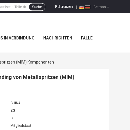
Referenzen
Suche
|
German
NS IN VERBINDUNG
NACHRICHTEN
FÄLLE
llspritzen (MIM) Komponenten
inding von Metallspritzen (MIM)
CHINA
ZG
CE
Mitgliedstaat