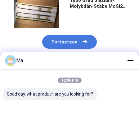
1800 Grad Silizium-
Molybdän-Stäbe MoSi2
Heizungselement für
Muffelfernen
Fortsetzen
Ma
Empfohlene Produkte
12:06 PM
Good day, what product are you looking for?
MoSi2 Heizkörper
Hochtemperatur
1800°C U-For
1700°C 1800°C
MoSi2 Zahnheizung
MoSi2