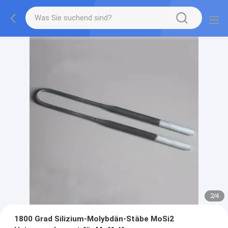
2
/
4
1800 Grad Silizium-Molybdän-Stäbe MoSi2