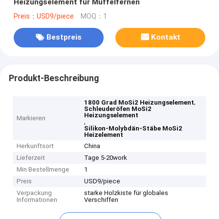
Heizungselement für Muffelfernen
Preis：USD9/piece
MOQ：1
Bestpreis
Kontakt
Produkt-Beschreibung
,
1800 Grad MoSi2 Heizungselement
Schleuderöfen MoSi2
Heizungselement
Markieren
,
Silikon-Molybdän-Stäbe MoSi2
Heizelement
Herkunftsort
China
Lieferzeit
Tage 5-20work
Min Bestellmenge
1
Preis
USD9/piece
Verpackung
starke Holzkiste für globales
Informationen
Verschiffen