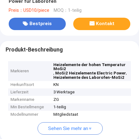
Power für Laborofen
Preis：USD10/piece
MOQ：1-teilig
Bestpreis
Kontakt
Produkt-Beschreibung
Heizelemente der hohen Temperatur
MoSi2
Markieren
,
,
MoSi2 Heizelemente Electric Power
Heizelemente des Laborofen-MoSi2
Herkunftsort
KN
Lieferzeit
3 Werktage
Markenname
ZG
Min Bestellmenge
1-teilig
Modellnummer
Mitgliedstaat
Sehen Sie mehr an