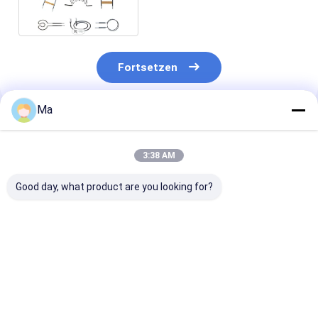
Fortsetzen
Ma
Empfohlene Produkte
3:38 AM
Good day, what product are you looking for?
MoSi2 Heizkörper
Hochtemperatur
1800°C U-For
1700°C 1800°C
MoSi2 Zahnheizung
MoSi2
1850°C 1900°C
für
Heizungseleme
Vakuumformmaschinen
Zirkonium Sin
Bestpreis
Bestpreis
Bestprei