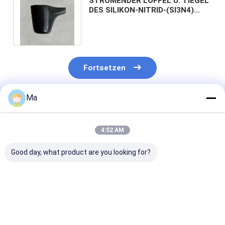
STRÖMENDER LÖFFEL U. TIEGEL
DES SILIKON-NITRID-(SI3N4)
BENUTZT IN DER
ALUMINIUMindustrie
Fortsetzen
Ma
Empfohlene Produkte
4:52 AM
Good day, what product are you looking for?
SiC-Heizung mit
Si3N4
Industrielle
maximaler
Siliziumnitrid-Riser-
Mikrobähnen m