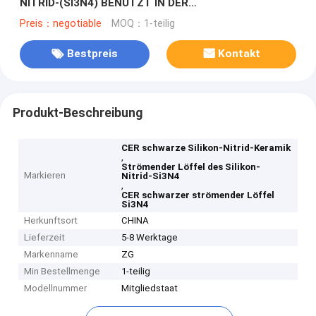
NITRID-(SI3N4) BENUTZT IN DER
ALUMINIUMindustrie
Preis：negotiable
MOQ：1-teilig
Bestpreis
Kontakt
Produkt-Beschreibung
CER schwarze Silikon-Nitrid-Keramik
,
Strömender Löffel des Silikon-
Markieren
Nitrid-Si3N4
,
CER schwarzer strömender Löffel
Si3N4
Herkunftsort
CHINA
Lieferzeit
5-8 Werktage
Markenname
ZG
Min Bestellmenge
1-teilig
Modellnummer
Mitgliedstaat